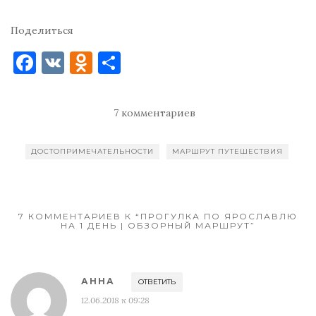
Поделиться
F
V
O
О
a
K
d
т
c
n
п
7 комментариев
e
o
р
b
kl
ав
ДОСТОПРИМЕЧАТЕЛЬНОСТИ
МАРШРУТ ПУТЕШЕСТВИЯ
o
as
и
o
s
т
k
ni
ь
7 КОММЕНТАРИЕВ К “ПРОГУЛКА ПО ЯРОСЛАВЛЮ
НА 1 ДЕНЬ | ОБЗОРНЫЙ МАРШРУТ”
ki
АННА
ОТВЕТИТЬ
12.06.2018 к 09:28