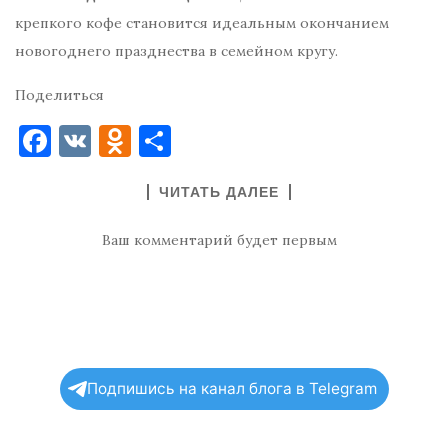
крепкого кофе становится идеальным окончанием
новогоднего празднества в семейном кругу.
Поделиться
F
V
O
О
a
K
d
т
ЧИТАТЬ ДАЛЕЕ
c
n
п
e
o
р
Ваш комментарий будет первым
b
kl
ав
o
as
и
o
s
т
k
ni
ь
ki
Подпишись на канал блога в Telegram