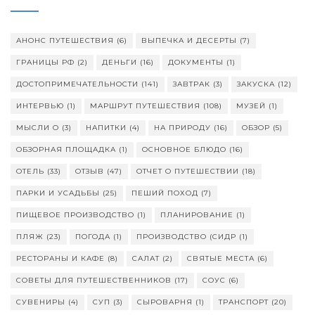
АНОНС ПУТЕШЕСТВИЯ
(6)
ВЫПЕЧКА И ДЕСЕРТЫ
(7)
ГРАНИЦЫ РФ
(2)
ДЕНЬГИ
(16)
ДОКУМЕНТЫ
(1)
ДОСТОПРИМЕЧАТЕЛЬНОСТИ
(141)
ЗАВТРАК
(3)
ЗАКУСКА
(12)
ИНТЕРВЬЮ
(1)
МАРШРУТ ПУТЕШЕСТВИЯ
(108)
МУЗЕЙ
(1)
МЫСЛИ О
(3)
НАПИТКИ
(4)
НА ПРИРОДУ
(16)
ОБЗОР
(5)
ОБЗОРНАЯ ПЛОЩАДКА
(1)
ОСНОВНОЕ БЛЮДО
(16)
ОТЕЛЬ
(33)
ОТЗЫВ
(47)
ОТЧЕТ О ПУТЕШЕСТВИИ
(18)
ПАРКИ И УСАДЬБЫ
(25)
ПЕШИЙ ПОХОД
(7)
ПИЩЕВОЕ ПРОИЗВОДСТВО
(1)
ПЛАНИРОВАНИЕ
(1)
ПЛЯЖ
(23)
ПОГОДА
(1)
ПРОИЗВОДСТВО (СИДР
(1)
РЕСТОРАНЫ И КАФЕ
(8)
САЛАТ
(2)
СВЯТЫЕ МЕСТА
(6)
СОВЕТЫ ДЛЯ ПУТЕШЕСТВЕННИКОВ
(17)
СОУС
(6)
СУВЕНИРЫ
(4)
СУП
(3)
СЫРОВАРНЯ
(1)
ТРАНСПОРТ
(20)