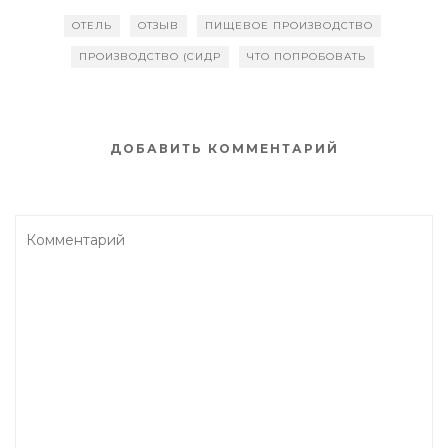
b
kl
ав
ОТЕЛЬ
ОТЗЫВ
ПИЩЕВОЕ ПРОИЗВОДСТВО
o
as
и
ПРОИЗВОДСТВО (СИДР
ЧТО ПОПРОБОВАТЬ
o
s
т
k
ni
ь
ki
ДОБАВИТЬ КОММЕНТАРИЙ