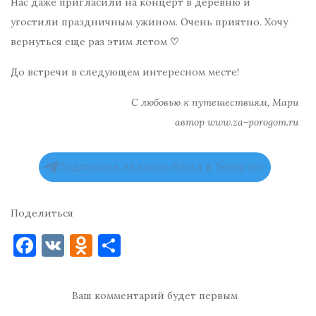
Нас даже пригласили на концерт в деревню и
угостили праздничным ужином. Очень приятно. Хочу
вернуться еще раз этим летом
♡
До встречи в следующем интересном месте!
С любовью к путешествиям, Мари
автор www.za-porogom.ru
Подпишись на канал блога в Telegram
Поделиться
F
V
O
О
a
K
d
т
c
n
п
Ваш комментарий будет первым
e
o
р