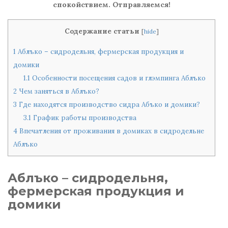
спокойствием. Отправляемся!
Содержание статьи
[
hide
]
1
Аблъко – сидродельня, фермерская продукция и
домики
1.1
Особенности посещения садов и глэмпинга Аблъко
2
Чем заняться в Аблъко?
3
Где находятся производство сидра Абъко и домики?
3.1
График работы производства
4
Впечатления от проживания в домиках в сидродельне
Аблъко
Аблъко – сидродельня,
фермерская продукция и
домики