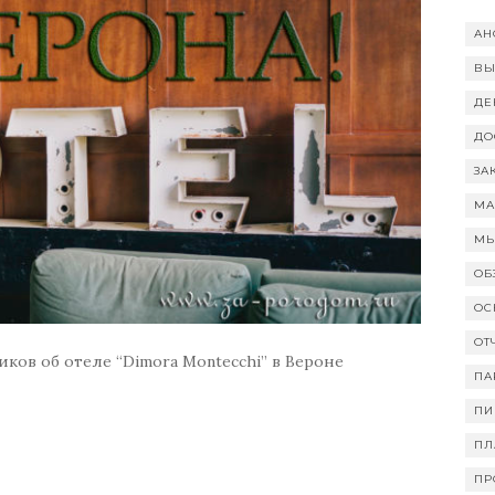
АН
ВЫ
ДЕ
ДО
ЗА
МА
МЫ
ОБ
ОС
ОТ
ков об отеле “Dimora Montecchi” в Вероне
ПА
ПИ
ПЛ
ПР