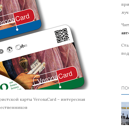
при
луч
Чит
авт
Ста
под
ПО
ристской карты VeronaCard – интересная
шественников