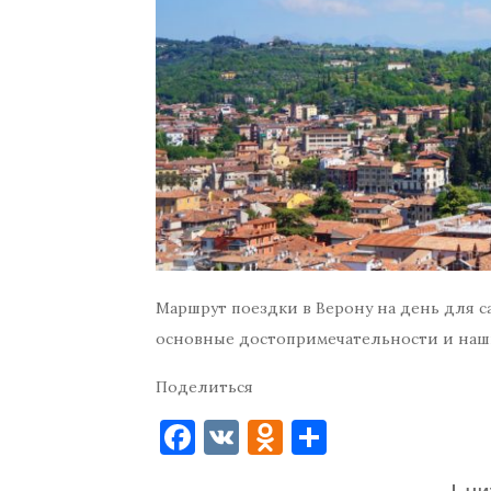
Маршрут поездки в Верону на день для с
основные достопримечательности и наш
Поделиться
F
V
O
О
a
K
d
т