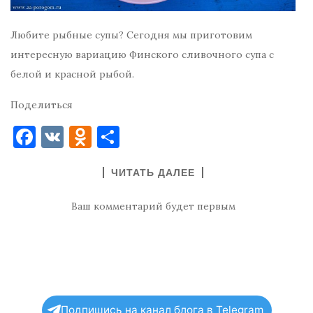
Любите рыбные супы? Сегодня мы приготовим
интересную вариацию Финского сливочного супа с
белой и красной рыбой.
Поделиться
F
V
O
О
a
K
d
т
ЧИТАТЬ ДАЛЕЕ
c
n
п
e
o
р
Ваш комментарий будет первым
b
kl
ав
o
as
и
o
s
т
k
ni
ь
Подпишись на канал блога в Telegram