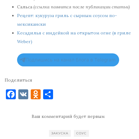
Сальса
(ссылка появится после публикации статьи)
Рецепт: кукуруза гриль с сырным соусом по-
мексикански
Кесадилья с индейкой на открытом огне (в гриле
Weber)
Подпишись на канал блога в Telegram
Поделиться
F
V
O
О
a
K
d
т
c
n
п
Ваш комментарий будет первым
e
o
р
b
kl
ав
ЗАКУСКА
СОУС