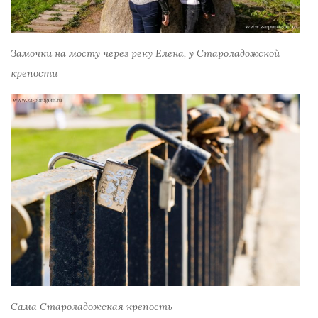
Замочки на мосту через реку Елена, у Староладожской
крепости
Сама Староладожская крепость