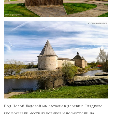
Под Новой Ладогой мы заехали в деревню Глядково,
где почесали местных котиков и посмотрели на