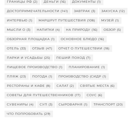
ГРАНИЦЫ РФ
(2)
ДЕНЬГИ
(16)
ДОКУМЕНТЫ
(1)
ДОСТОПРИМЕЧАТЕЛЬНОСТИ
(141)
ЗАВТРАК
(3)
ЗАКУСКА
(12)
ИНТЕРВЬЮ
(1)
МАРШРУТ ПУТЕШЕСТВИЯ
(108)
МУЗЕЙ
(1)
МЫСЛИ О
(3)
НАПИТКИ
(4)
НА ПРИРОДУ
(16)
ОБЗОР
(5)
ОБЗОРНАЯ ПЛОЩАДКА
(1)
ОСНОВНОЕ БЛЮДО
(16)
ОТЕЛЬ
(33)
ОТЗЫВ
(47)
ОТЧЕТ О ПУТЕШЕСТВИИ
(18)
ПАРКИ И УСАДЬБЫ
(25)
ПЕШИЙ ПОХОД
(7)
ПИЩЕВОЕ ПРОИЗВОДСТВО
(1)
ПЛАНИРОВАНИЕ
(1)
ПЛЯЖ
(23)
ПОГОДА
(1)
ПРОИЗВОДСТВО (СИДР
(1)
РЕСТОРАНЫ И КАФЕ
(8)
САЛАТ
(2)
СВЯТЫЕ МЕСТА
(6)
СОВЕТЫ ДЛЯ ПУТЕШЕСТВЕННИКОВ
(17)
СОУС
(6)
СУВЕНИРЫ
(4)
СУП
(3)
СЫРОВАРНЯ
(1)
ТРАНСПОРТ
(20)
ЧТО ПОПРОБОВАТЬ
(29)