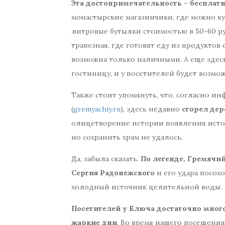
Эта достопримечательность – бесплатн
монастырские магазинчики, где можно куп
литровые бутылки стоимостью в 50-60 ру
трапезная, где готовят еду из продуктов
возможна только наличными. А еще здес
гостиницу, и у посетителей будет возмо
Также стоит упомянуть, что, согласно и
(
gremyachiy.ru
), здесь недавно
сгорел де
олицетворение истории появления исто
но сохранить храм не удалось.
Да, забыла сказать.
По легенде, Гремячий
Сергия Радонежского
и его удара посох
холодный источник целительной воды.
Посетителей у Ключа достаточно много
жаркие дни
. Во время нашего посещения