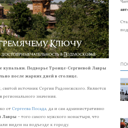
Чит
авт
Ста
под
ПО
е купальни. Подворье Троице-Сергиевой Лавры
ально после жарких дней в столице.
, святой источник Сергия Радонежского. Является
и
регионального значения.
еко от
Сергеева Посада
, да и сам административно
й Лавры
– того самого мужского монастыря, что
али виден на подъезде к городу.