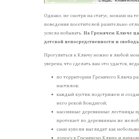
Однако, не смотря на статус, монахи на 
поведения посетителей разительно отлич
успела побывать.
На Гремячем Ключе ца
детской непосредственности и свободы
Прогуляться к Ключу можно в любой моме
уверена, что сделать вам это удастся, вед
по территории Гремячего Ключа ра
настилов;
каждый кустик подстрижен и создае
него рекой Вондигой;
массивные деревянные лестницы при
протекает по деревянным же желоба
сами купели выглядят как небольши
дорогу к Гремячему Ключу и парковку