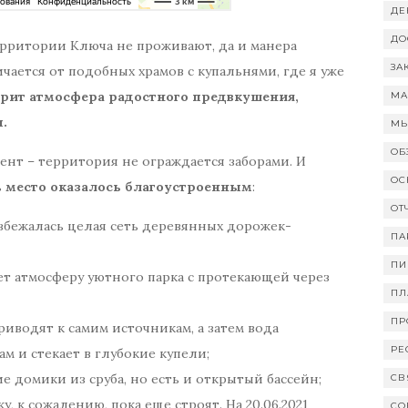
ДЕ
ДО
территории Ключа не проживают, да и манера
ЗА
ается от подобных храмов с купальнями, где я уже
рит атмосфера радостного предвкушения,
МА
.
МЫ
ОБ
нт – территория не ограждается заборами. И
ОС
ь
место оказалось благоустроенным
:
ОТ
збежалась целая сеть деревянных дорожек-
ПА
ПИ
т атмосферу уютного парка с протекающей через
ПЛ
ПР
водят к самим источникам, а затем вода
РЕ
м и стекает в глубокие купели;
е домики из сруба, но есть и открытый бассейн;
СВ
, к сожалению, пока еще строят. На 20.06.2021
СО