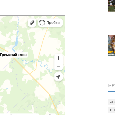
МЕ
АН
ВЫ