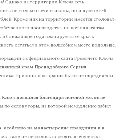
а!
Однако на территории Ключа есть
ить не только свечи и иконы, но и пустые 5-6
блей. Кроме них на территории имеется столовая-
 собственного производства, но вот оплата там
ь в ближайшие года планируется открыть
жность остаться в этом волшебном месте подольше.
нформации с официального сайта Гремячего Ключа
ревянный храм Преподобного Сергия
–
чника. Причины возгорания были не определены,
 Ключ появился благодаря истовой молитве
ом по склону горы, из которой немедленно забил
, особенно на монастырские праздники и в
 мы даже не решились постоять в очередях в