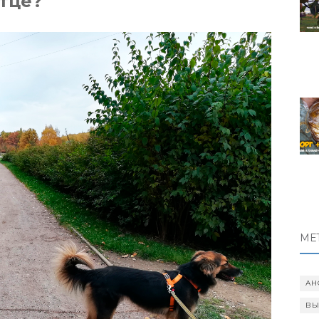
итце?
МЕ
АН
ВЫ