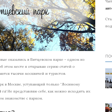
Чит
авт
Ста
под
ПО
рвые оказались в Битцевском парке – одном из
об этом месте я открываю серию статей о
аются тысячи москвичей и туристов.
рк в Москве, уступающий только “Лосиному
4 га! Не представляю себе, как можно исходить их
ом знакомстве с парком.