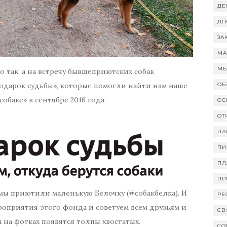
ДЕ
ДО
ЗА
МА
МЫ
 так, а на встречу бывшеприютских собак
одарок судьбы», которые помогли найти нам наше
ОБ
собаке» в сентябре 2016 года.
ОС
ОТ
ПА
ПИ
ПЛ
ПР
мы приютили маленькую Белочку (#собакбелка). И
РЕ
роприятия этого фонда и советуем всем друзьям и
СВ
 на фотках появятся толпы хвостатых.
СО