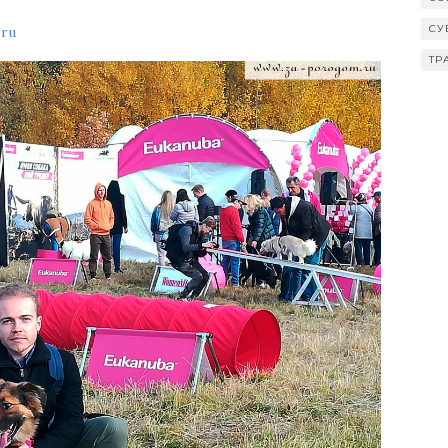
СУ
.ru
ТР