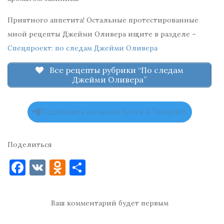
Приятного аппетита! Остальные протестированные
мной рецепты Джейми Оливера ищите в разделе –
Спецпроект: по следам Джейми Оливера
Все рецепты рубрики “По следам
Джейми Оливера”
Подпишись на канал блога в Telegram
Поделиться
F
V
O
О
a
K
d
т
c
n
п
Ваш комментарий будет первым
e
o
р