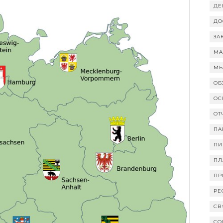
ДЕ
ДО
ЗА
МА
МЫ
ОБ
ОС
ОТ
ПА
ПИ
ПЛ
ПР
РЕ
СВ
СО