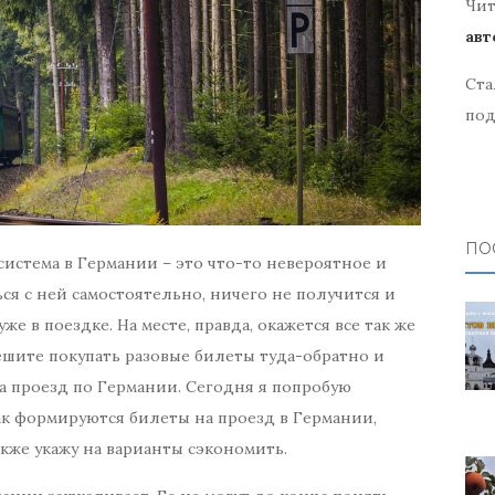
Чит
авт
Ста
под
ПО
система в Германии – это что-то невероятное и
ся с ней самостоятельно, ничего не получится и
же в поездке. На месте, правда, окажется все так же
решите покупать разовые билеты туда-обратно и
а проезд по Германии. Сегодня я попробую
как формируются билеты на проезд в Германии,
акже укажу на варианты сэкономить.