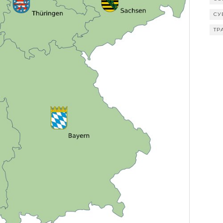
СУ
ТР