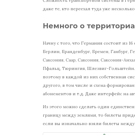
Сложность транспортной системы в Герма
даже те, кто переехал туда уже несколько
Немного о территори
Начну с того, что Германия состоит из 1
Берлин, Бранденбург, Бремен, Гамбург, 
Саксония, Саар, Саксония, Саксония-Анх
Пфальц, Тюрингия, Шлезвиг-Гольштейн.
поэтому в каждой из них собственная си
другого, в том числе и схема формирова
абонементов и т.д. Даже интерфейс на ав
Из этого можно сделать один единственн
границу между землями, то билеты придет
если вы изначально взяли билеты между 