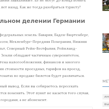
нии зашкаливает. Ее не могут до конца понять
 лет назад. Как же тогда разобраться туристу?
альном делении Германии
6 федеральных земель: Бавария, Баден-Вюртемберг,
Гессен, Мекленбург-Передняя Померания, Нижняя
альт, Северный Рейн-Вестфалия, Рейнланд-
 Земли обладают частичным суверенитетом,
стема налогообложения, финансов и многого
ния стоимости проездных, тарифов на проезд,
томатах по продаже билетов будет различаться.
МЕ
ый вывод. Если вы собираетесь пересекать
ся поменять. Этот пункт не касается того случая,
АН
городами, а не абонемент.
ВЫ