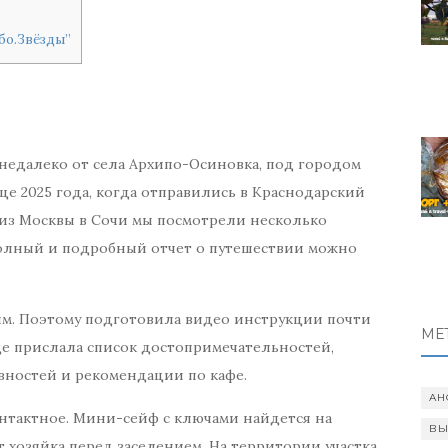
бо.Звёзды”
недалеко от села Архипо-Осиновка, под городом
е 2025 года, когда отправились в Краснодарский
 из Москвы в Сочи мы посмотрели несколько
олный и подробный отчет о путешествии можно
тям. Поэтому подготовила видео инструкции почти
МЕ
ще прислала список достопримечательностей,
вностей и рекомендации по кафе.
АН
контактное. Мини-сейф с ключами найдется на
ВЫ
т хозяйка перед заселением. На территории участка