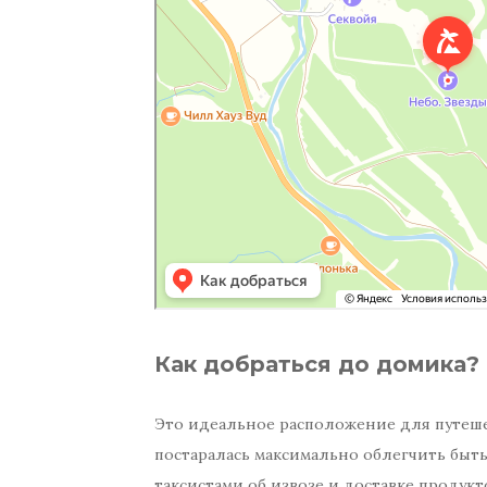
Как добраться до домика?
Это идеальное расположение для путеше
постаралась максимально облегчить быть
таксистами об извозе и доставке продукто