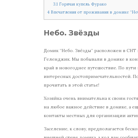
3.1
Горячая купель Фурако
4
Впечатления от проживания в домике “Не
Небо. Звёзды
Домик “Небо. Звёзды” расположен в СНТ 
Геленджик. Мы побывали в домике в конц
край в новогоднее путешествие. По пути
интересных достопримечательностей. П
прочитать в этой статье!
Хозяйка очень внимательна к своим гос
на любое важное действие в домике, а е
контакты местных для организации акти
Заселение, к слову, предполагается бес
внешней стене домика, а код вам сообщи