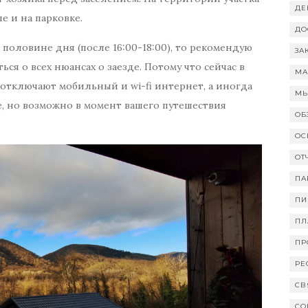
ДЕ
е и на парковке.
ДО
половине дня (после 16:00-18:00), то рекомендую
ЗА
ься о всех нюансах о заезде. Потому что сейчас в
МА
отключают мобильный и wi-fi интернет, а иногда
МЫ
, но возможно в момент вашего путешествия
ОБ
ОС
ОТ
ПА
ПИ
ПЛ
ПР
РЕ
СВ
СО