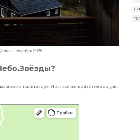
СУ
ТР
 Фото – декабрь 2025
Небо.Звёзды?
азванию в навигаторе. Но я все же подготовила для